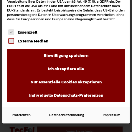
Verpackungsfolien
Verarbeitung Ihrer Daten in den USA gemäß Art. 49 (1) lit. a GDPR ein. Der
EuGH stuft die USA als ein Land mit unzureichendem Datenschutz nach
EU-Standards ein. Es besteht beispielsweise die Gefahr, dass US-Behörden
personenbezogene Daten in Überwachungsprogrammen verarbeiten, ohne
dass für Europäerinnen und Europäer eine Klagemöglichkeit besteht.
Es folgt eine Liste der Service-Gruppen, für die eine Einwi
Essenziell
Externe Medien
Einwilligung speichern
Ich akzeptiere alle
Nur essenzielle Cookies akzeptieren
Individuelle Datenschutz-Präferenzen
Verpackungsbeutel
Präferenzen
Datenschutzerklärung
Impressum