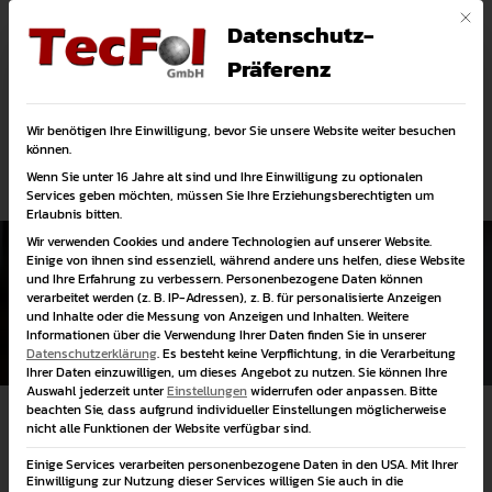
Mit di
Rosenstraße 16, 19246 Zarrentin am Schaalsee
038851 556909
Datenschutz-
info@tecfol.com
Präferenz
Wir benötigen Ihre Einwilligung, bevor Sie unsere Website weiter besuchen
können.
Wenn Sie unter 16 Jahre alt sind und Ihre Einwilligung zu optionalen
Kontakt
Services geben möchten, müssen Sie Ihre Erziehungsberechtigten um
Erlaubnis bitten.
Wir verwenden Cookies und andere Technologien auf unserer Website.
Einige von ihnen sind essenziell, während andere uns helfen, diese Website
Verpackungen
und Ihre Erfahrung zu verbessern.
Personenbezogene Daten können
verarbeitet werden (z. B. IP-Adressen), z. B. für personalisierte Anzeigen
und Inhalte oder die Messung von Anzeigen und Inhalten.
Weitere
Informationen über die Verwendung Ihrer Daten finden Sie in unserer
Datenschutzerklärung
.
Es besteht keine Verpflichtung, in die Verarbeitung
Ihrer Daten einzuwilligen, um dieses Angebot zu nutzen.
Sie können Ihre
Auswahl jederzeit unter
Einstellungen
widerrufen oder anpassen.
Bitte
beachten Sie, dass aufgrund individueller Einstellungen möglicherweise
nicht alle Funktionen der Website verfügbar sind.
Einige Services verarbeiten personenbezogene Daten in den USA. Mit Ihrer
Lieferprogramm
Einwilligung zur Nutzung dieser Services willigen Sie auch in die